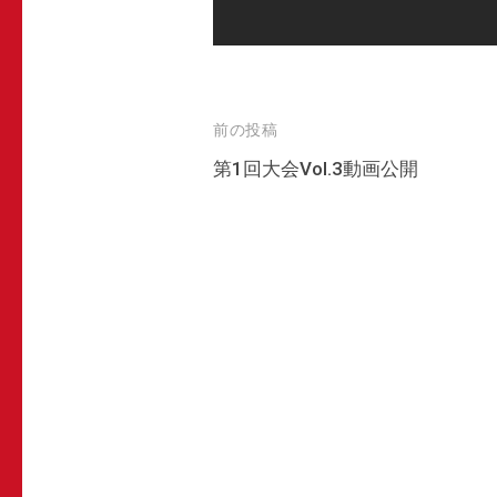
懸
式
け
ホ
た
ー
ビ
投
前の投稿
ム
リ
稿
第1回大会Vol.3動画公開
ペ
ヤ
ナ
ー
ー
ビ
ド
ジ
ゲ
の
バ
ー
ト
シ
ル
ョ
大
ン
会
『