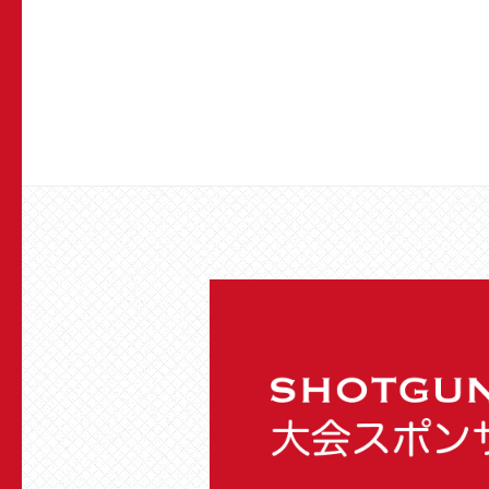
ペ
ー
ジ