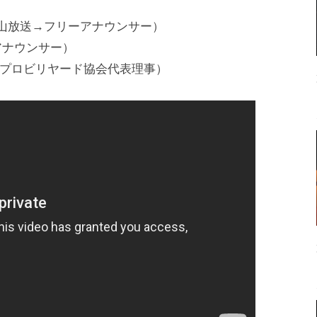
歌山放送→フリーアナウンサー）
アナウンサー）
プロビリヤード協会代表理事）