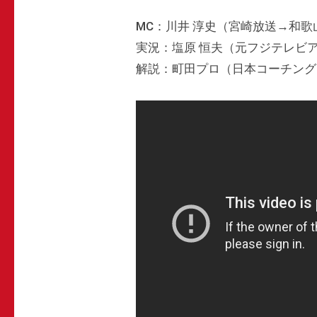
ュ
a
K
ン
d
ア
MC：川井 淳史（宮崎放送→和
ブ
（
m
に
実況：塩原 恒夫（元フジテレビ
レ
シ
i
負
解説：町田プロ（日本コーチング
イ
n
ョ
け
ク
ッ
る
）
か
ト
公
も
ガ
式
し
ホ
ン
れ
ー
ブ
な
ム
レ
い
ペ
イ
！
ー
ク
賞
ジ
金
）
を
公