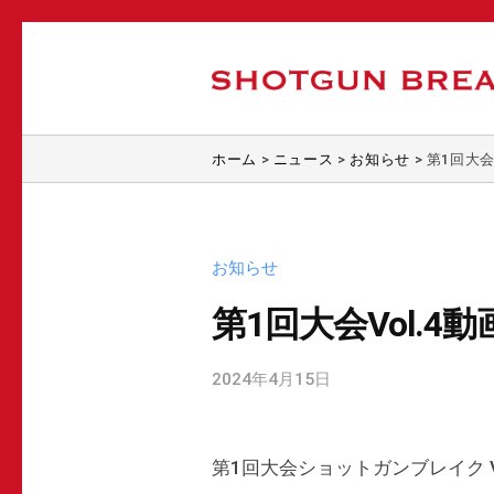
O
コ
T
ン
G
テ
S
U
ビ
ン
N
H
リ
ホーム
>
ニュース
>
お知らせ
>
第1回大会
ツ
B
ヤ
O
へ
R
ー
T
E
ス
ド
G
A
キ
お知らせ
の
U
K
ッ
プ
第1回大会Vol.4
（
N
プ
ロ
シ
B
が
2024年4月15日
b
ョ
R
ア
y
ッ
マ
E
s
ト
チ
第1回大会ショットガンブレイク 
b
A
ガ